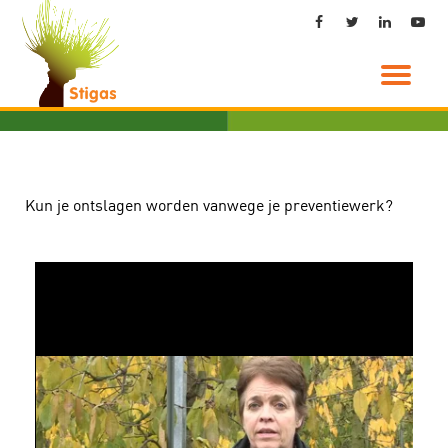
Ga
direct
naar
de
inhoud
Kun je ontslagen worden vanwege je preventiewerk?