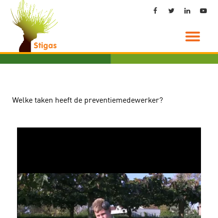
Ga
direct
naar
de
inhoud
Welke taken heeft de preventiemedewerker?