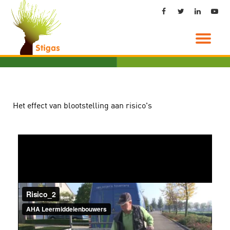
Ga
direct
naar
de
inhoud
Het effect van blootstelling aan risico's