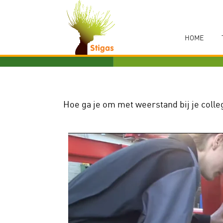
Ga
HOME
direct
naar
de
inhoud
Hoe ga je om met weerstand bij je colle