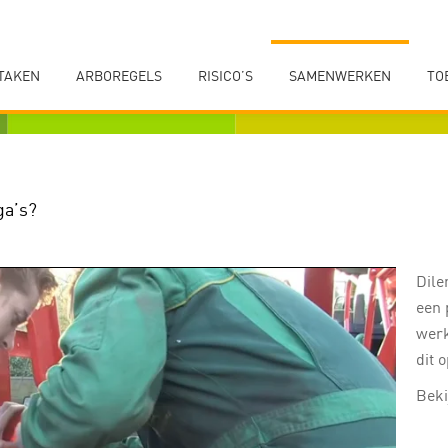
TAKEN
ARBOREGELS
RISICO’S
SAMENWERKEN
TO
ga’s?
Dile
een 
werk
dit 
Beki